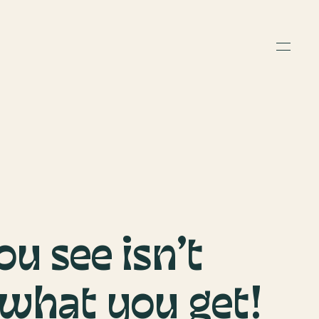
u see isn’t
what you get!