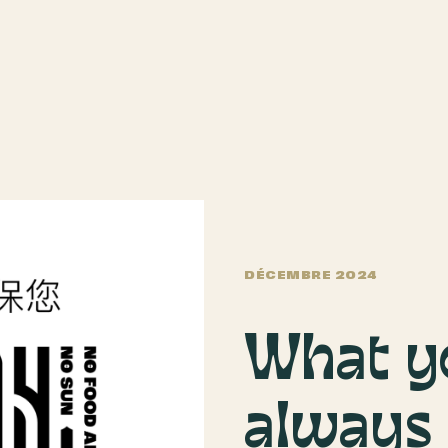
DÉCEMBRE 2024
What yo
always 